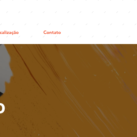
calização
Contato
o