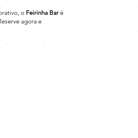
orativo, o
Feirinha Bar
é
Reserve agora e
Música ao vivo
com bandas
incríveis