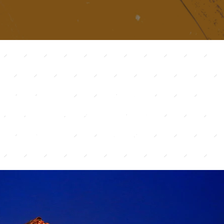
ha Bar: O Espaço Ide
ventos Corporativos
ternizações de Fim 