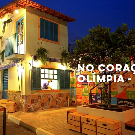
No coraç
Olímpia -