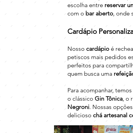
escolha entre
reservar u
com o
bar aberto
, onde 
Cardápio Personaliz
Nosso
cardápio
é rechea
petiscos mais pedidos e
perfeitos para compartil
quem busca uma
refeiçã
Para acompanhar, temos
o clássico
Gin Tônica
, o
Negroni
. Nossas opções 
delicioso
chá artesanal 