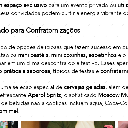
m espaço exclusivo
para um evento privado ou util
seus convidados podem curtir a energia vibrante 
ado para Confraternizações
do de opções deliciosas que fazem sucesso em qu
stão os
mini pastéis, mini coxinhas, espetinhos
e o 
har em um clima descontraído e festivo. Esses aperi
o prática e saborosa
, típicos de festas e
confratern
 uma seleção especial de
cervejas geladas
, além d
 refrescante
Aperol Spritz
, o sofisticado
Moscow Mu
de bebidas não alcoólicas incluem água, Coca-Cola
com mel
.