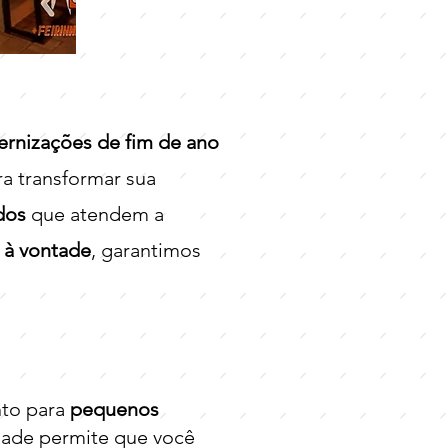
ternizações de fim de ano
ara transformar sua
dos
que atendem a
 à vontade
, garantimos
anto para
pequenos
idade permite que você