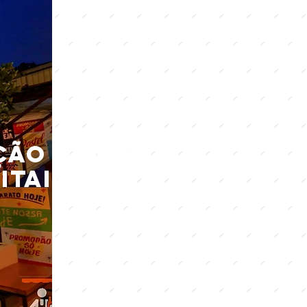
ão da Vila
 Itaim Bibi