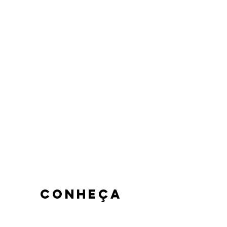
Pacotes
personalizados
de acordo com
o seu
orçamento
Seleção
especial das
comidas e drinks
mais famosos do
nosso cardápio
conheça
nosso espaço