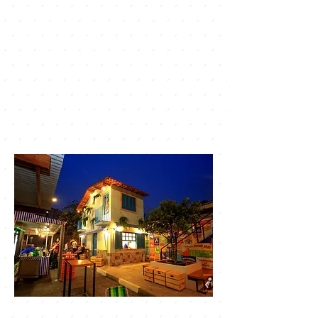
Feirinha Bar: O
Melhor Lugar para
Comemorar seu
Aniversário com
Comanda Individual
e Diversão
Garantida